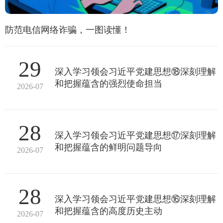
防范电信网络诈骗，一图读懂！
29
深入学习领会习近平党建思想⑱深刻理解
和把握蕴含的强烈使命担当
2026-07
28
深入学习领会习近平党建思想⑰深刻理解
和把握蕴含的鲜明问题导向
2026-07
28
深入学习领会习近平党建思想⑯深刻理解
和把握蕴含的高度历史主动
2026-07