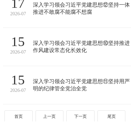
17
深入学习领会习近平党建思想⑫坚持一体
推进不敢腐不能腐不想腐
2026-07
15
深入学习领会习近平党建思想⑩坚持推进
作风建设常态化长效化
2026-07
15
深入学习领会习近平党建思想⑪坚持用严
明的纪律管全党治全党
2026-07
首页
上一页
下一页
尾页