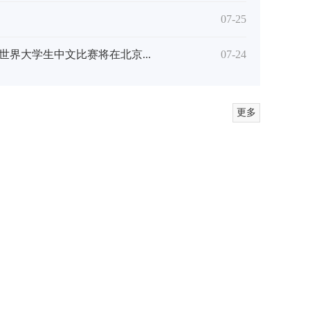
07-25
世界大学生中文比赛将在北京...
07-24
“钱袋子”
福建文旅“王炸”来袭！“清新福建”文旅惠民卡正面向全社会火热销售中
更多